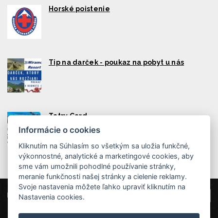
Horské poistenie
Tip na darček - poukaz na pobyt u nás
Tatry Card
Informácie o cookies
Kliknutím na Súhlasím so všetkým sa uložia funkčné,
výkonnostné, analytické a marketingové cookies, aby
sme vám umožnili pohodlné používanie stránky,
meranie funkčnosti našej stránky a cielenie reklamy.
Svoje nastavenia môžete ľahko upraviť kliknutím na
Miramonti Resort - Horný Smokovec
Nastavenia cookies.
Horný Smokovec 8, 062 01 Vysoké Tatry