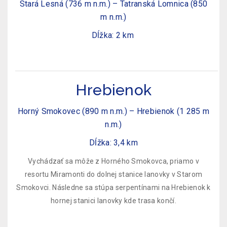
Stará Lesná (736 m n.m.) – Tatranská Lomnica (850
m n.m.)
Dĺžka: 2 km
Hrebienok
Horný Smokovec (890 m n.m.) – Hrebienok (1 285 m
n.m.)
Dĺžka: 3,4 km
Vychádzať sa môže z Horného Smokovca, priamo v
resortu Miramonti do dolnej stanice lanovky v Starom
Smokovci. Následne sa stúpa serpentínami na Hrebienok k
hornej stanici lanovky kde trasa končí.