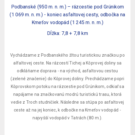
Podbanské (950 m. n. m.) – rázcestie pod Grúnikom
(1 069 m. n. m.) - koniec asfaltovej cesty, odbočka na
Kmeťov vodopád (1 245 m. n. m.)
Dĺžka: 7,8 + 7,8 km
Vychádzame z Podbanského žltou turistickou značkou po
alfaltovej ceste. Na rázcestí Tichej a Kôprovej doliny sa
odkláňame doprava - na východ, asfaltovou cestou
(zelené značenie) do Kôprovej doliny. Prechádzame popri
Kôprovskom potoku na rázcestie pod Grúnikom, odkiaľ sa
napájame na značkovanú modrú turistickú trasu, ktorá
vedie z Troch studničiek. Následne sa stúpa po asfaltovej
ceste až na jej koniec, k odbočke na Kmeťov vodopád -
najvyšší vodopád v Tatrách (80 m.).