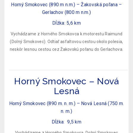
Horný Smokovec (890 m n.m.) – Žakovská poľana –
Gerlachov (800 m n.m.)
Dĺžka: 5,6 km
Vychádzame z Horného Smokovca k motorestu Raimund
(Dolný Smokovec). Odtiaľ asfaltovou cestou okolo polesia,
neskôr lesnou cestou cez Žakovskú poľanu do Gerlachova.
Horný Smokovec – Nová
Lesná
Horný Smokovec (890 m. n. m.) – Nová Lesná (750 m.
n. m.)
Dĺžka: 9,5 km
Vychádzame z Horného Smokovca. Dolný Smokovec