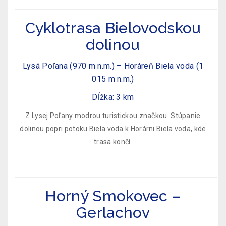
Cyklotrasa Bielovodskou
dolinou
Lysá Poľana (970 m n.m.) – Horáreň Biela voda (1
015 m n.m.)
Dĺžka: 3 km
Z Lysej Poľany modrou turistickou značkou. Stúpanie
dolinou popri potoku Biela voda k Horárni Biela voda, kde
trasa končí.
Horný Smokovec –
Gerlachov