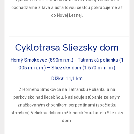
obchádzame z ľava a asfaltovou cestou pokračujeme až
do Novej Lesnej.
Cyklotrasa Sliezsky dom
Horný Smokovec (890m.n.m.) - Tatranská polianka (1
005 m. n. m.) – Sliezsky dom (1 670 m. n. m.)
Dĺžka: 11,1 km
Z Horného Smokovca na Tatranskú Polianku a na
parkovisko nad liečebňou. Nasleduje stúpanie zeleným
značkovaným chodníkom serpentínami (spočiatku
strmšími) Velickou dolinou až k horskému hotelu Sliezsky
dom.