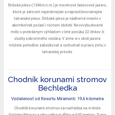
Štrbské pleso (1346m.n.m.) je morénové ľadovcové jazero,
ktoré je zároveň najznámejšie a najnavštevovanejšie
tatranské pleso. Štrbské pleso je nádherné miesto v
akomkoľvek počasí i ročnom období. Novovybudované
mólo s prekrásnym výhľadom v lete ponúka 22 člnkov či
služby súkromného veslára. V zime si v okolí jazera
môžete pohodlne zabežkovať a vychutnať si pravú zimu v
tatranskej prírode.
Chodník korunami stromov
Bechledka
Vzdialenosť od Resortu Miramonti: 19,6 kilometra
Chodník korunami stromov sa nachádza na vrchole
Spišskej Magury a jeho celková dĺžka je 600 metrov. Trasa