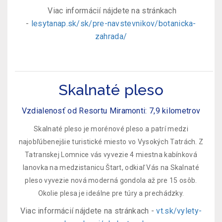
Viac informácií nájdete na stránkach
-
lesytanap.sk/sk/pre-navstevnikov/botanicka-
zahrada/
Skalnaté pleso
Vzdialenosť od Resortu Miramonti: 7,9 kilometrov
Skalnaté pleso je morénové pleso a patrí medzi
najobľúbenejšie turistické miesto vo Vysokých Tatrách. Z
Tatranskej Lomnice vás vyvezie 4 miestna kabínková
lanovka na medzistanicu Štart, odkiaľ Vás na Skalnaté
pleso vyvezie nová moderná gondola až pre 15 osôb.
Okolie plesa je ideálne pre túry a prechádzky.
Viac informácií nájdete na stránkach -
vt.sk/vylety-