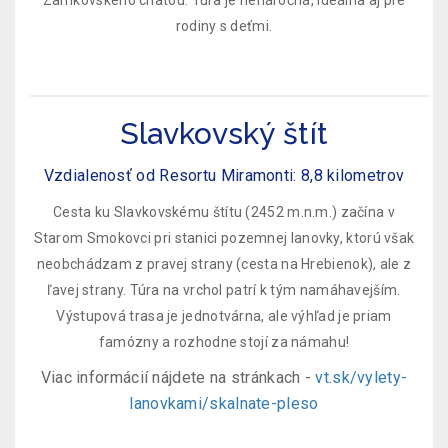
Zamkovského chatou. Túra je nenáročná, ideálna aj pre
rodiny s deťmi.
Slavkovský štít
Vzdialenosť od Resortu Miramonti: 8,8 kilometrov
Cesta ku Slavkovskému štítu (2452 m.n.m.) začína v
Starom Smokovci pri stanici pozemnej lanovky, ktorú však
neobchádzam z pravej strany (cesta na Hrebienok), ale z
ľavej strany. Túra na vrchol patrí k tým namáhavejším.
Výstupová trasa je jednotvárna, ale výhľad je priam
famózny a rozhodne stojí za námahu!
Viac informácií nájdete na stránkach -
vt.sk/vylety-
lanovkami/skalnate-pleso