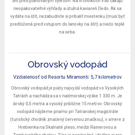
dní pred plánovaným výletom. Na vrcholkoch Váš čakajú
neopakovateľné výhľady a útulná kaviareň Dedo. Ak sa
vydáte na štít, nezabudnite si pribaliť miestenku (musí byť
predložená pred vstupom do lanovky na štít) a niečo teplé
na seba.
Obrovský vodopád
Vzdialenosť od Resortu Miramonti: 5,7 kilometrov
Obrovský vodopád je piaty najvyšší vodopád vo Vysokých
Tatrách a nachádza sa v nadmorskej výške 1 330 m. Je
široký 0,5 metra a vysoký približne 15 metrov. Obrovský
vodopád nájdeme priamo pri Tatranskej magistrále
(turistický chodník značený červenou značkou), v smere z
Hrebienka na Skalnaté pleso, medzi Rainerovou a