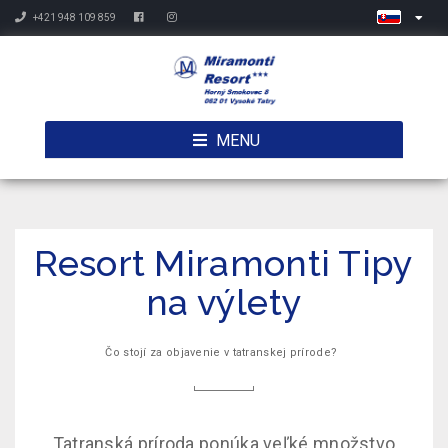
+421 948 109 859
MENU
Resort Miramonti Tipy
na výlety
Čo stojí za objavenie v tatranskej prírode?
Tatranská príroda ponúka veľké množstvo