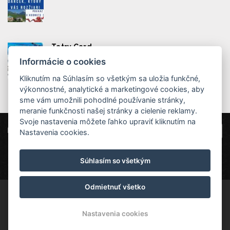
Tatry Card
Informácie o cookies
Kliknutím na Súhlasím so všetkým sa uložia funkčné,
výkonnostné, analytické a marketingové cookies, aby
sme vám umožnili pohodlné používanie stránky,
meranie funkčnosti našej stránky a cielenie reklamy.
Svoje nastavenia môžete ľahko upraviť kliknutím na
Miramonti Resort - Horný Smokovec
Nastavenia cookies.
Horný Smokovec 8, 062 01 Vysoké Tatry
Súhlasím so všetkým
info@miramonti.sk
+421 948 109 859
Odmietnuť všetko
© Copyright 2026 | Všetky práva vyhradené
Nastavenia cookies