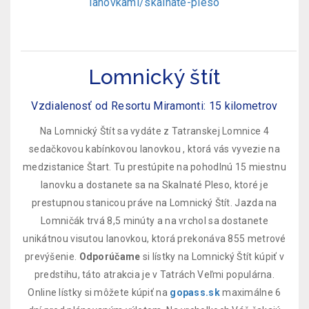
lanovkami/skalnate-pleso
Lomnický štít
Vzdialenosť od Resortu Miramonti: 15 kilometrov
Na Lomnický Štít sa vydáte z Tatranskej Lomnice 4
sedačkovou kabínkovou lanovkou , ktorá vás vyvezie na
medzistanice Štart. Tu prestúpite na pohodlnú 15 miestnu
lanovku a dostanete sa na Skalnaté Pleso, ktoré je
prestupnou stanicou práve na Lomnický Štít. Jazda na
Lomničák trvá 8,5 minúty a na vrchol sa dostanete
unikátnou visutou lanovkou, ktorá prekonáva 855 metrové
prevýšenie.
Odporúčame
si lístky na Lomnický Štít kúpiť v
predstihu, táto atrakcia je v Tatrách Veľmi populárna.
Online lístky si môžete kúpiť na
gopass.sk
maximálne 6