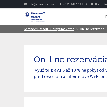
info@miramonti.sk
+421 948 109 859
Horný Sm
Miramonti Resort - Horný Smokovec
On-line rezervácia
On-line rezerváci
Využite zľavu 5 až 10 % na pobyt od 
pred resortom a internetové Wi-Fi p