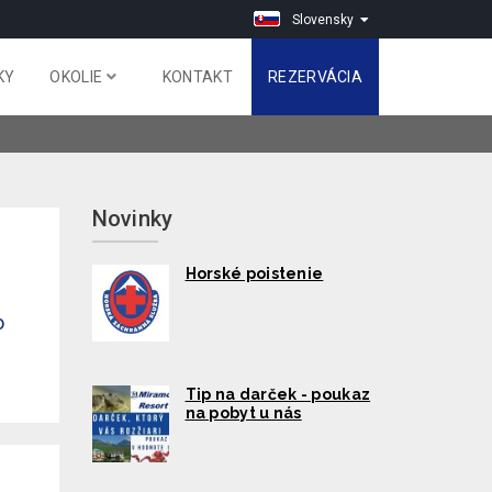
Slovensky
KY
OKOLIE
KONTAKT
REZERVÁCIA
Novinky
Horské poistenie
o
Tip na darček - poukaz
na pobyt u nás