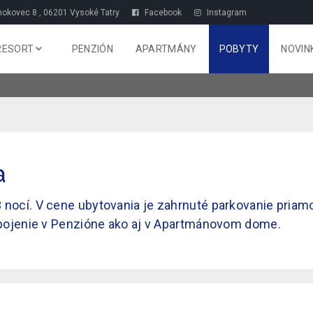
okovec 8 , 06201 Vysoké Tatry
Facebook
Instagram
RESORT
PENZIÓN
APARTMÁNY
POBYTY
NOVIN
a
3 nocí. V cene ubytovania je zahrnuté parkovanie priam
ripojenie v Penzióne ako aj v Apartmánovom dome.